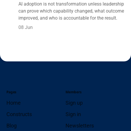
AI adoption is not transformation unless leadership
can prove which capability changed, what outcome
improved, and who is accountable for the result.
08 Jun
Pages
Members
Home
Sign up
Constructs
Sign in
Blog
Newsletters